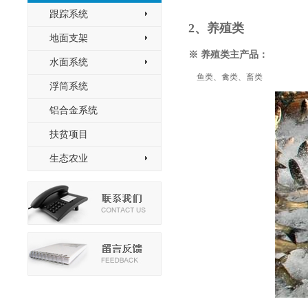
跟踪系统
>
2、养殖类
地面支架
>
※ 养殖类主产品：
水面系统
>
鱼类、禽类、畜类
浮筒系统
铝合金系统
扶贫项目
生态农业
>