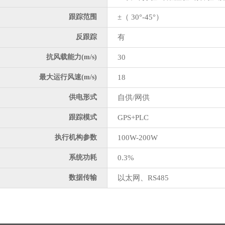
跟踪范围
±（ 30°-45°）
反跟踪
有
抗风载能力(m/s)
30
最大运行风速(m/s)
18
供电形式
自供/网供
跟踪模式
GPS+PLC
执行机构参数
100W-200W
系统功耗
0.3%
数据传输
以太网、RS485