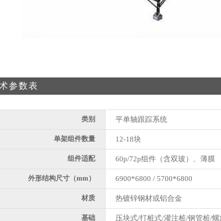
术参数表
类别
平单轴跟踪系统
单架组件数量
12-18块
组件适配
60p/72p组件（含双玻）、薄膜
外形结构尺寸（mm）
6900*6800 / 5700*6800
材质
热镀锌钢材或铝合金
基础
压块式/打桩式/灌注桩/钢管桩/